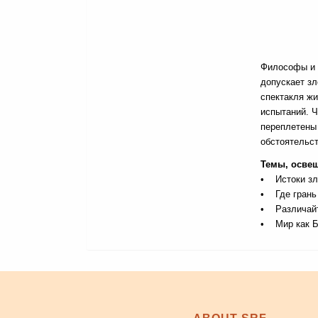
Философы и 
допускает з
спектакля жи
испытаний. Ч
переплетены 
обстоятельс
Темы, освещ
• Истоки зл
• Где грань
• Различайт
• Мир как Б