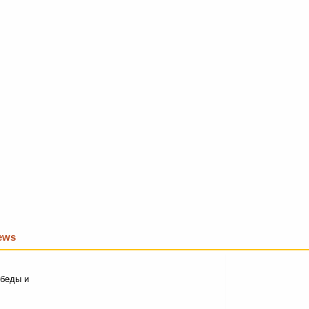
iews
 беды и