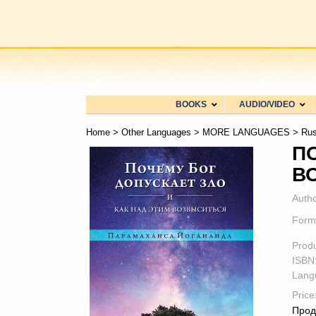
BOOKS
AUDIO/VIDEO
Home
>
Other Languages
>
MORE LANGUAGES
>
Rus
П
В
Autho
Form
Prod
ISBN
Lang
Price
Прод