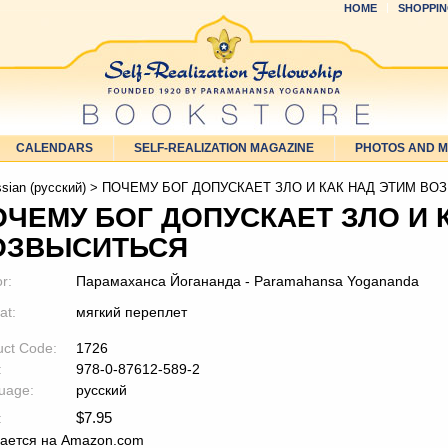
HOME
SHOPPIN
CALENDARS
SELF-REALIZATION MAGAZINE
PHOTOS AND 
sian (русский)
> ПОЧЕМУ БОГ ДОПУСКАЕТ ЗЛО И КАК НАД ЭТИМ ВО
ОЧЕМУ БОГ ДОПУСКАЕТ ЗЛО И 
ОЗВЫСИТЬСЯ
r:
Парамаханса Йогананда - Paramahansa Yogananda
at:
мягкий переплет
uct Code:
1726
:
978-0-87612-589-2
uage:
русский
$
7.95
:
ается на Amazon.com