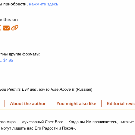
ы приобрести,
нажмите здесь
e this on
упны другие форматы:
: $4.95
od Permits Evil and How to Rise Above It
(Russian)
About the author
You might also like
Editorial rev
ого мира — лучезарный Свет Бога… Когда вы Им проникаетесь, никакие
 могут лишить вас Его Радости и Покоя».