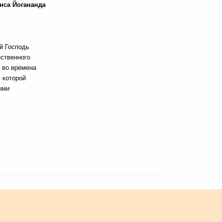
нса Йогананда
й Господь
ественного
 во времена
 которой
ыми