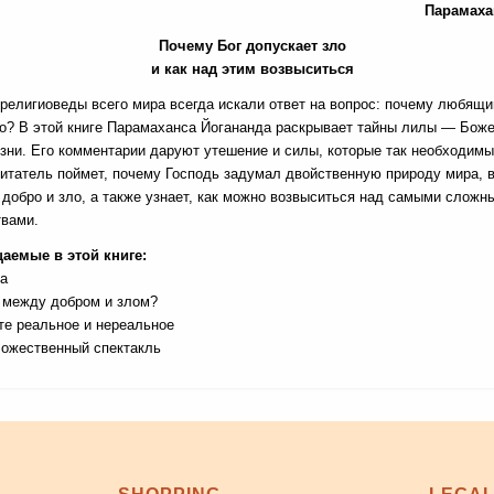
Парамаха
Почему Бог допускает зло
и как над этим возвыситься
религиоведы всего мира всегда искали ответ на вопрос: почему любящи
ло? В этой книге Парамаханса Йогананда раскрывает тайны лилы — Бож
зни. Его комментарии даруют утешение и силы, которые так необходимы
итатель поймет, почему Господь задумал двойственную природу мира, в
добро и зло, а также узнает, как можно возвыситься над самыми сложн
твами.
аемые в этой книге:
а
 между добром и злом?
е реальное и нереальное
ожественный спектакль