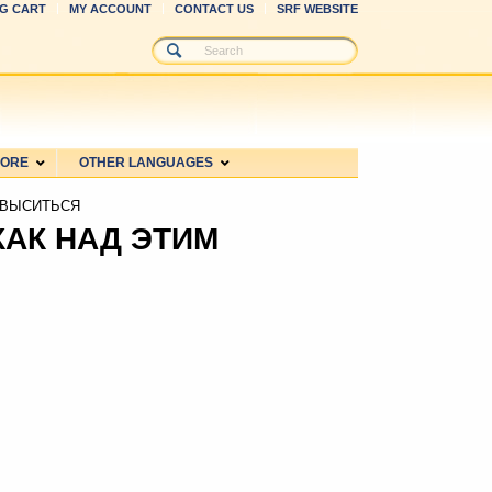
G CART
MY ACCOUNT
CONTACT US
SRF WEBSITE
MORE
OTHER LANGUAGES
ЗВЫСИТЬСЯ
КАК НАД ЭТИМ