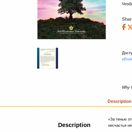
Чтоб
Shar
Дост
eBook
Why G
Description
«За тенью эт
Description
несчастья не