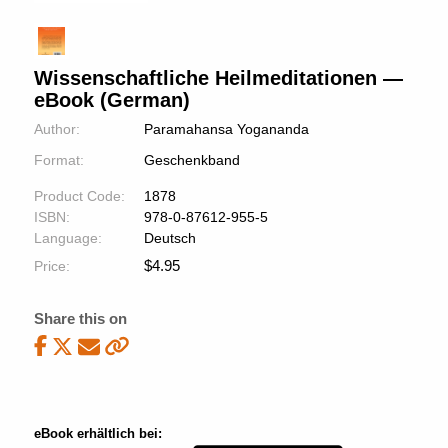
Wissenschaftliche Heilmeditationen —
eBook (German)
Author:
Paramahansa Yogananda
Format:
Geschenkband
Product Code:
1878
ISBN:
978-0-87612-955-5
Language:
Deutsch
$
4.95
Price:
Share this on
eBook erhältlich bei: